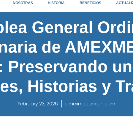
NOSOTRAS
HISTORIA
BENEFICIOS
ACTUALI
ea General Ordi
inaria de AMEXME
 Preservando u
es, Historias y T
February 23, 2026
amexmecancun.com