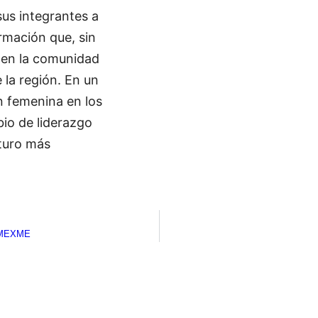
sus integrantes a
rmación que, sin
 en la comunidad
 la región. En un
n femenina en los
bio de liderazgo
uturo más
 AMEXME