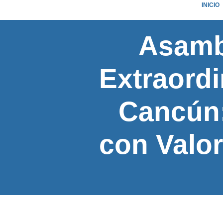
INICIO
Asambl
Extraord
Cancún:
con Valor