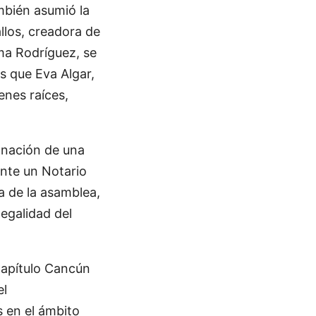
mbién asumió la
llos, creadora de
ma Rodríguez, se
as que Eva Algar,
enes raíces,
gnación de una
ante un Notario
ta de la asamblea,
legalidad del
apítulo Cancún
el
 en el ámbito